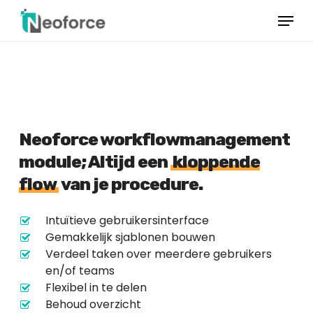
Overslaan
Menu
naar
hoofdinhoud
Menu
sluiten
Neoforce workflowmanagement
module; Altijd een
kloppende
flow
van je procedure.
Intuïtieve gebruikersinterface
Gemakkelijk sjablonen bouwen
Verdeel taken over meerdere gebruikers
en/of teams
Flexibel in te delen
Behoud overzicht