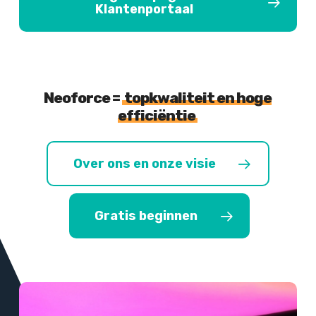
Klantenportaal
Neoforce =
topkwaliteit en hoge
efficiëntie
Over ons en onze visie
Gratis beginnen
Meer
informatie