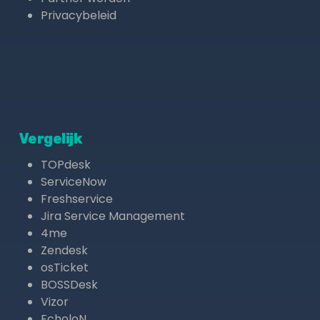
Privacybeleid
Vergelijk
TOPdesk
ServiceNow
Freshservice
Jira Service Management
4me
Zendesk
osTicket
BOSSDesk
Vizor
EcholoN