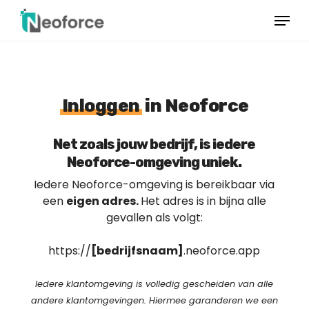
Overslaan
Menu
naar
hoofdinhoud
Menu
sluiten
Inloggen
in Neoforce
Net zoals jouw bedrijf, is iedere
Neoforce-omgeving uniek.
Iedere Neoforce-omgeving is bereikbaar via
een
eigen adres.
Het adres is in bijna alle
gevallen als volgt:
https://
[bedrijfsnaam]
.neoforce.app
Iedere klantomgeving is volledig gescheiden van alle
andere klantomgevingen. Hiermee garanderen we een