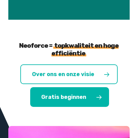
Neoforce =
topkwaliteit en hoge
efficiëntie
Over ons en onze visie
Gratis beginnen
Meer
informatie