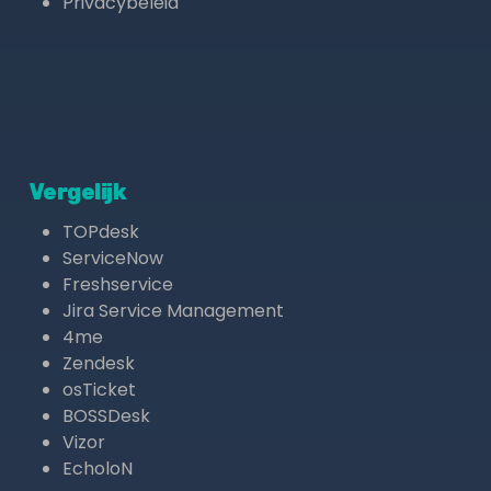
Privacybeleid
Vergelijk
TOPdesk
ServiceNow
Freshservice
Jira Service Management
4me
Zendesk
osTicket
BOSSDesk
Vizor
EcholoN