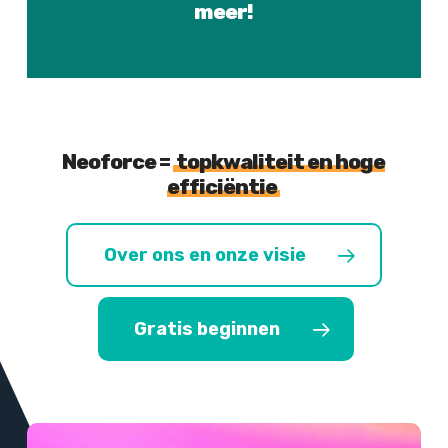
meer!
Neoforce =
topkwaliteit en hoge
efficiëntie
Over ons en onze visie
Gratis beginnen
Meer