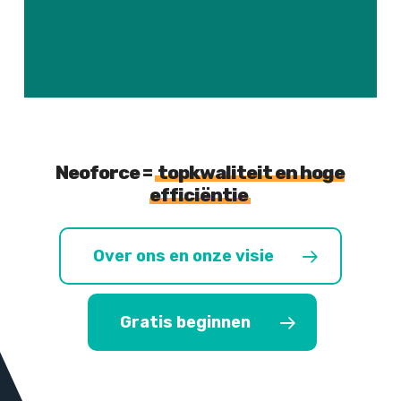
Neoforce =
topkwaliteit en hoge
efficiëntie
Over ons en onze visie
Gratis beginnen