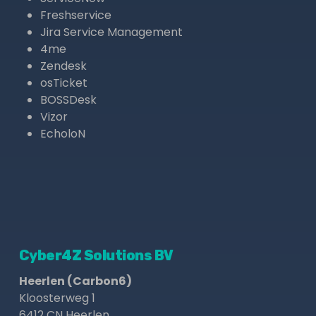
Freshservice
Jira Service Management
4me
Zendesk
osTicket
BOSSDesk
Vizor
EcholoN
Cyber4Z Solutions BV
Heerlen (Carbon6)
Kloosterweg 1
6412 CN Heerlen