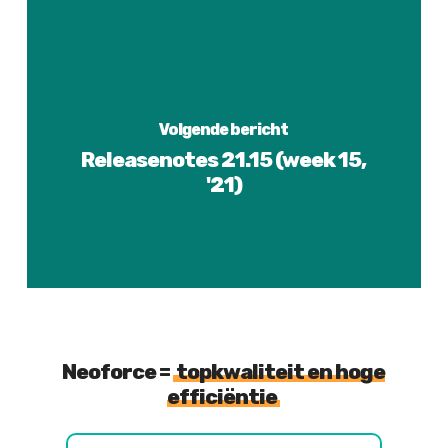
Volgende bericht
Releasenotes 21.15 (week 15,
'21)
Neoforce =
topkwaliteit en hoge
efficiëntie